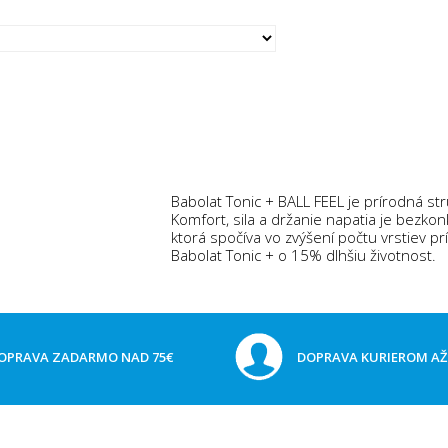
Babolat Tonic + BALL FEEL je prírodná s
Komfort, sila a držanie napatia je bezko
ktorá spočíva vo zvýšení počtu vrstiev p
Babolat Tonic + o 15% dlhšiu životnost.
OPRAVA ZADARMO NAD 75€
DOPRAVA KURIEROM A