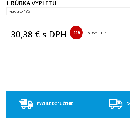
HRÚBKA VÝPLETU
30,38 €
s DPH
-22%
38,95 €
s DPH
RÝCHLE DORUČENIE
D