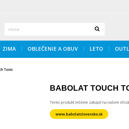
ZIMA
OBLEČENIE A OBUV
LETO
OUTL
ch Tonic
BABOLAT TOUCH T
Tento produkt môžete zakúpiť na našom ofici
www.babolatslovensko.sk