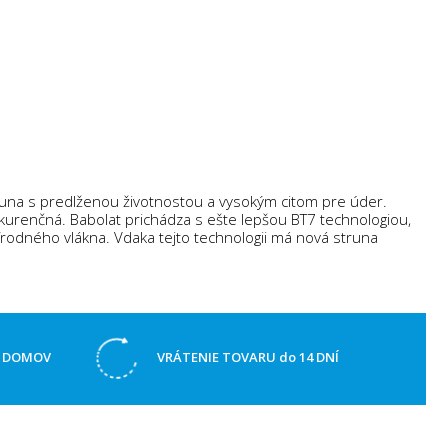
truna s predlženou životnostou a vysokým citom pre úder.
nkurenčná. Babolat prichádza s ešte lepšou BT7 technologiou,
rírodného vlákna. Vdaka tejto technologii má nová struna
Ž DOMOV
VRÁTENIE TOVARU do 14 DNÍ