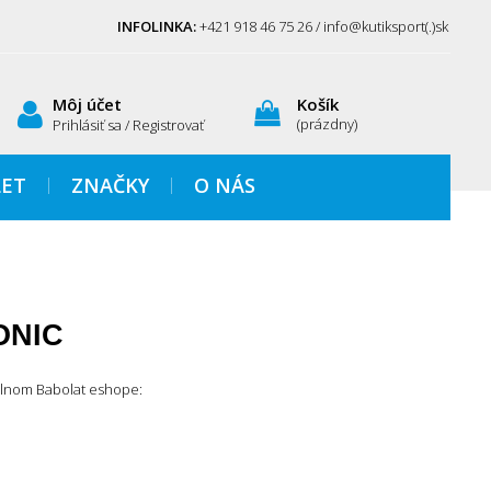
INFOLINKA:
+421 918 46 75 26 / info@kutiksport(.)sk
Môj účet
Košík
(prázdny)
Prihlásiť sa / Registrovať
ET
ZNAČKY
O NÁS
ONIC
álnom Babolat eshope: