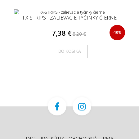
FX-STRIPS - ZALIEVACIE TYČINKY ČIERNE
7,38 €
-10%
8,20 €
DO KOŠÍKA
ING. JURAJ KÚTIK - OBCHODNÁ FIRMA