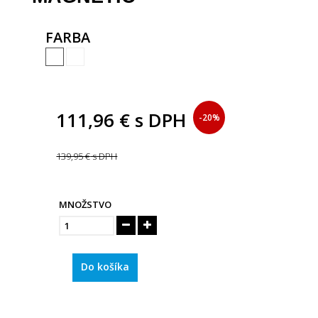
FARBA
111,96 €
s DPH
-20%
139,95 €
s DPH
MNOŽSTVO
Do košíka