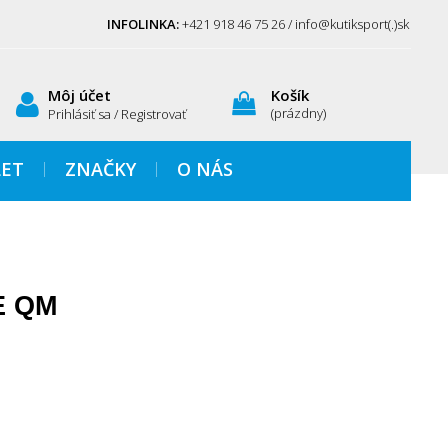
INFOLINKA:
+421 918 46 75 26 / info@kutiksport(.)sk
Môj účet
Košík
(prázdny)
Prihlásiť sa / Registrovať
ET
ZNAČKY
O NÁS
E QM