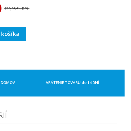
139,95 €
s DPH
 košíka
Ž DOMOV
VRÁTENIE TOVARU do 14 DNÍ
IÍ