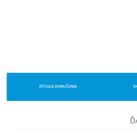
RÝCHLE DORUČENIE
D
Ď