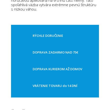
horúčavou aplikovaná na vrchnú časť helmy.
Táto
spoľahlivá väzba vytvára extrémne pevnú štruktúru
s nízkou váhou.
RÝCHLE DORUČENIE
DOPRAVA ZADARMO NAD 75€
DOPRAVA KURIEROM AŽ DOMOV
VRÁTENIE TOVARU do 14 DNÍ