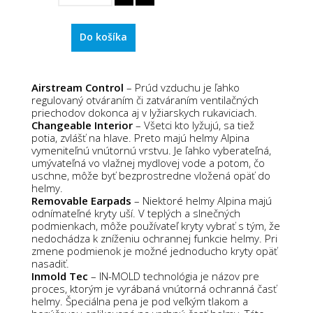
Do košíka
Airstream Control
– Prúd vzduchu je ľahko
regulovaný otváraním či zatváraním ventilačných
priechodov dokonca aj v lyžiarskych rukaviciach.
Changeable Interior
– Všetci kto lyžujú, sa tiež
potia, zvlášť na hlave.
Preto majú helmy Alpina
vymeniteľnú vnútornú vrstvu.
Je ľahko vyberateľná,
umývateľná vo vlažnej mydlovej vode a potom, čo
uschne, môže byť bezprostredne vložená opäť do
helmy.
Removable Earpads
– Niektoré helmy Alpina majú
odnímateľné kryty uší.
V teplých a slnečných
podmienkach, môže používateľ kryty vybrať s tým, že
nedochádza k zníženiu ochrannej funkcie helmy.
Pri
zmene podmienok je možné jednoducho kryty opäť
nasadiť.
Inmold Tec
– IN-MOLD technológia je názov pre
proces, ktorým je vyrábaná vnútorná ochranná časť
helmy.
Špeciálna pena je pod veľkým tlakom a