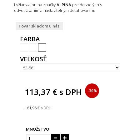
Lyžiarska prilba značky
ALPINA
pre dospelých s
odvetrávaním a nastaviteľným doťahovaním.
Tovar skladom u nás.
FARBA
VEĽKOSŤ
113,37 €
s DPH
-30%
161,95 €
s DPH
MNOŽSTVO