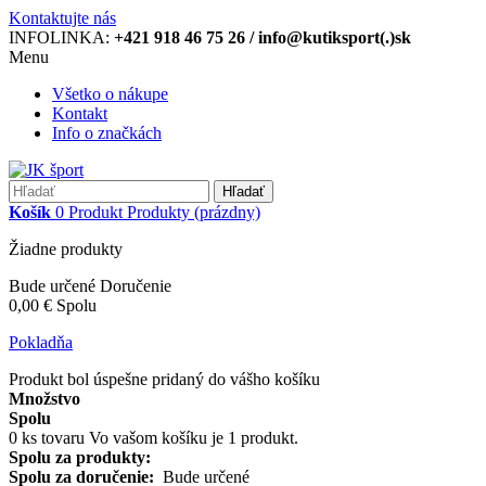
Kontaktujte nás
INFOLINKA:
+421 918 46 75 26 / info@kutiksport(.)sk
Menu
Všetko o nákupe
Kontakt
Info o značkách
Hľadať
Košík
0
Produkt
Produkty
(prázdny)
Žiadne produkty
Bude určené
Doručenie
0,00 €
Spolu
Pokladňa
Produkt bol úspešne pridaný do vášho košíku
Množstvo
Spolu
0
ks tovaru
Vo vašom košíku je 1 produkt.
Spolu za produkty:
Spolu za doručenie:
Bude určené