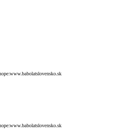
shope:www.babolatslovensko.sk
shope:www.babolatslovensko.sk