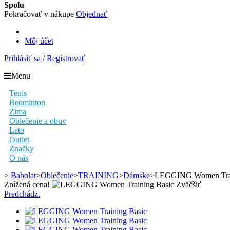
Spolu
Pokračovať v nákupe
Objednať
Môj účet
Prihlásiť sa / Registrovať
Menu
Tenis
Bedminton
Zima
Oblečenie a obuv
Leto
Outlet
Značky
O nás
>
Babolat
>
Oblečenie
>
TRAINING
>
Dámske
>
LEGGING Women Trai
Znížená cena!
Zväčšiť
Predchádz.