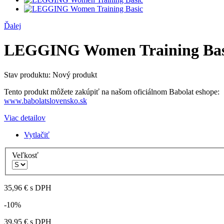
Ďalej
LEGGING Women Training Bas
Stav produktu:
Nový produkt
Tento produkt môžete zakúpiť na našom oficiálnom Babolat eshope:
www.babolatslovensko.sk
Viac detailov
Vytlačiť
Veľkosť
35,96 €
s DPH
-10%
39,95 €
s DPH