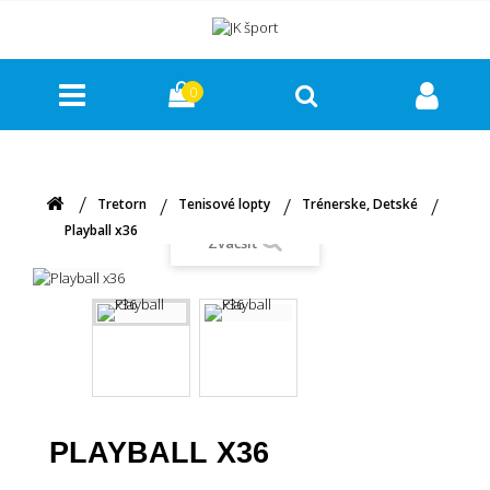
0
Tretorn
Tenisové lopty
Trénerske, Detské
Playball x36
Zväčšiť
PLAYBALL X36