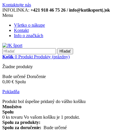
Kontaktujte nás
INFOLINKA:
+421 918 46 75 26 / info@kutiksport(.)sk
Menu
Všetko o nákupe
Kontakt
Info o značkách
Hľadať
Košík
0
Produkt
Produkty
(prázdny)
Žiadne produkty
Bude určené
Doručenie
0,00 €
Spolu
Pokladňa
Produkt bol úspešne pridaný do vášho košíku
Množstvo
Spolu
0
ks tovaru
Vo vašom košíku je 1 produkt.
Spolu za produkty:
Spolu za doručenie:
Bude určené