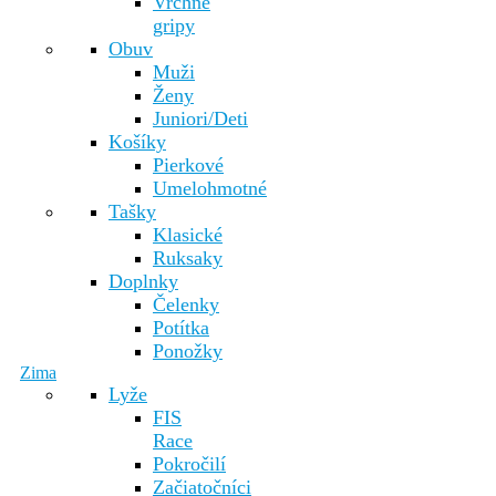
Vrchné
gripy
Obuv
Muži
Ženy
Juniori/Deti
Košíky
Pierkové
Umelohmotné
Tašky
Klasické
Ruksaky
Doplnky
Čelenky
Potítka
Ponožky
Zima
Lyže
FIS
Race
Pokročilí
Začiatočníci