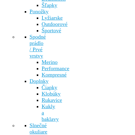
Šľapky
Ponožky
Lyžiarske
Outdoorové
Športové
Spodné
prádlo
/ Prvé
vrstvy
Merino
Performance
Kompresné
Doplnky
Čiapky
Klobúky
Rukavice
Kukly
a
baklavy
Slnečné
okuliare