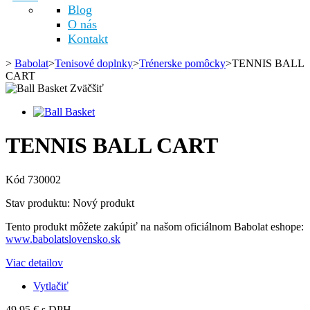
Blog
O nás
Kontakt
>
Babolat
>
Tenisové doplnky
>
Trénerske pomôcky
>
TENNIS BALL
CART
Zväčšiť
TENNIS BALL CART
Kód
730002
Stav produktu:
Nový produkt
Tento produkt môžete zakúpiť na našom oficiálnom Babolat eshope:
www.babolatslovensko.sk
Viac detailov
Vytlačiť
49,95 €
s DPH