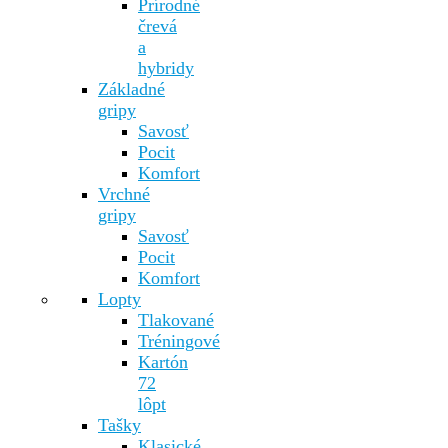
Prírodné
črevá
a
hybridy
Základné
gripy
Savosť
Pocit
Komfort
Vrchné
gripy
Savosť
Pocit
Komfort
Lopty
Tlakované
Tréningové
Kartón
72
lôpt
Tašky
Klasické