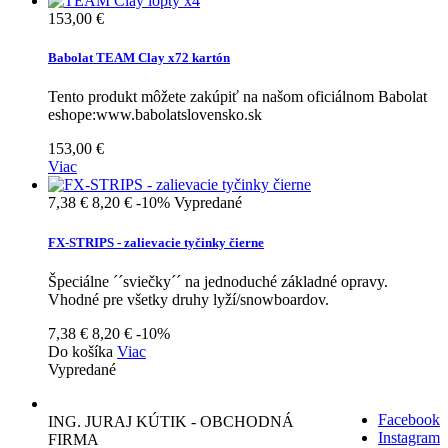
153,00 €
Babolat TEAM Clay x72 kartón
Tento produkt môžete zakúpiť na našom oficiálnom Babolat
eshope:www.babolatslovensko.sk
153,00 €
Viac
7,38 €
8,20 €
-10%
Vypredané
FX-STRIPS - zalievacie tyčinky čierne
Špeciálne ´´sviečky´´ na jednoduché základné opravy.
Vhodné pre všetky druhy lyží/snowboardov.
7,38 €
8,20 €
-10%
Do košíka
Viac
Vypredané
Facebook
ING. JURAJ KÚTIK - OBCHODNÁ
Instagram
FIRMA