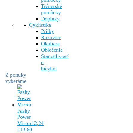
pomôcky
Trénerské
pomôcky
Doplnky
Cyklistika
Prilby
Rukavice
Okuliare
Oblečenie
Starostlivosť
o
bicykel
Z ponuky
vyberáme
Fashy
Power
Mirror
12,24
€
13,60