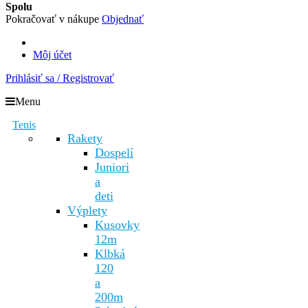
Spolu
Pokračovať v nákupe
Objednať
Môj účet
Prihlásiť sa / Registrovať
Menu
Tenis
Rakety
Dospelí
Juniori
a
deti
Výplety
Kusovky
12m
Klbká
120
a
200m