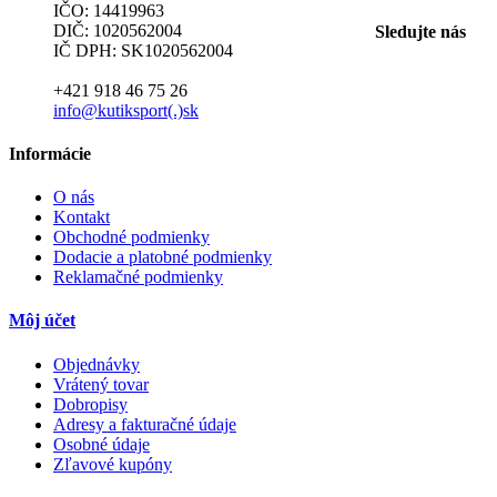
IČO: 14419963
DIČ: 1020562004
Sledujte nás
IČ DPH: SK1020562004
+421 918 46 75 26
info@kutiksport(.)sk
Informácie
O nás
Kontakt
Obchodné podmienky
Dodacie a platobné podmienky
Reklamačné podmienky
Môj účet
Objednávky
Vrátený tovar
Dobropisy
Adresy a fakturačné údaje
Osobné údaje
Zľavové kupóny