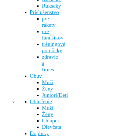
Ruksaky
Príslušenstvo
pre
rakety
pre
fanúšikov
tréningové
pomôcky
zdravie
a
fitnes
Obuv
Muži
Ženy
Juniori/Deti
Oblečenie
Muži
Ženy
Chlapci
Dievčatá
Doplnky