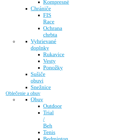
Kompresné
Chrániče
FIS
Race
Ochrana
chrbta
Vyhrievané
doplnky
Rukavice
Vesty
Ponožky
Sušiče
obuvi
Snežnice
Oblečenie a obuv
Obuv
Outdoor
Trial
/
Beh
Tenis
Bedminton