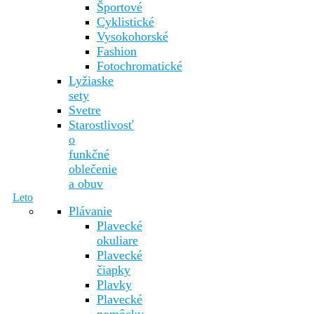
Športové
Cyklistické
Vysokohorské
Fashion
Fotochromatické
Lyžiaske
sety
Svetre
Starostlivosť
o
funkčné
oblečenie
a obuv
Leto
Plávanie
Plavecké
okuliare
Plavecké
čiapky
Plavky
Plavecké