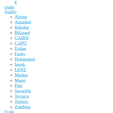
€
Outlet
Značky
Alpina
Aquafeel
Babolat
Bilzzard
CAIRN
CAPO
Eisbar
Fashy
Holmenkol
Inook
LENZ
Marker
Maser
Pale
Snowlife
Tecnica
Tretorn
Zandona
O nás