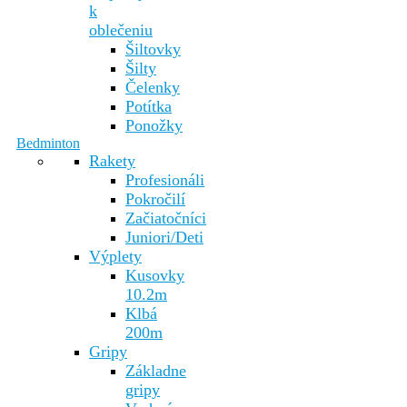
k
oblečeniu
Šiltovky
Šilty
Čelenky
Potítka
Ponožky
Bedminton
Rakety
Profesionáli
Pokročilí
Začiatočníci
Juniori/Deti
Výplety
Kusovky
10.2m
Klbá
200m
Gripy
Základne
gripy