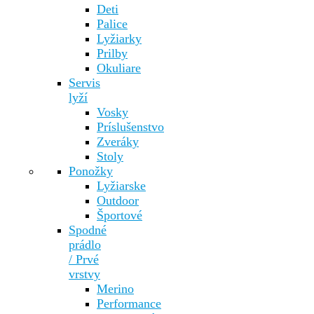
Deti
Palice
Lyžiarky
Prilby
Okuliare
Servis
lyží
Vosky
Príslušenstvo
Zveráky
Stoly
Ponožky
Lyžiarske
Outdoor
Športové
Spodné
prádlo
/ Prvé
vrstvy
Merino
Performance