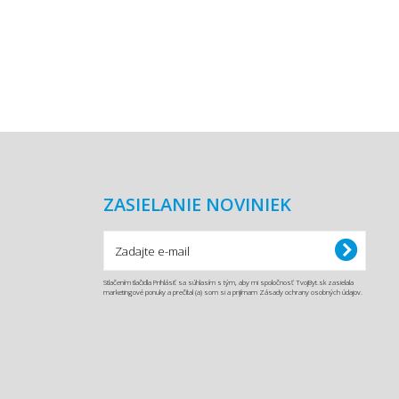
ZASIELANIE NOVINIEK
Stlačením tlačidla Prihlásiť sa súhlasím s tým, aby mi spoločnosť TvojByt.sk zasielala
marketingové ponuky a prečítal (a) som si a prijímam Zásady ochrany osobných údajov.