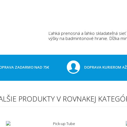
Ľahká prenosná a ľahko skladateľná sieť 
výšky na badmintonové hranie. Dĺžka mini
OPRAVA ZADARMO NAD 75€
DOPRAVA KURIEROM A
ALŠIE PRODUKTY V ROVNAKEJ KATEGÓR