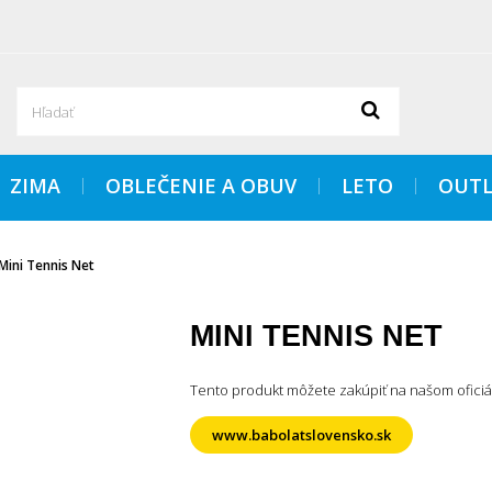
ZIMA
OBLEČENIE A OBUV
LETO
OUTL
Mini Tennis Net
MINI TENNIS NET
Tento produkt môžete zakúpiť na našom ofici
www.babolatslovensko.sk