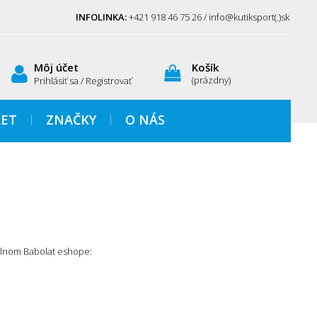
INFOLINKA:
+421 918 46 75 26 / info@kutiksport(.)sk
Môj účet
Košík
(prázdny)
Prihlásiť sa / Registrovať
ET
ZNAČKY
O NÁS
álnom Babolat eshope: