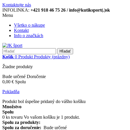
Kontaktujte nás
INFOLINKA:
+421 918 46 75 26 / info@kutiksport(.)sk
Menu
Všetko o nákupe
Kontakt
Info o značkách
Hľadať
Košík
0
Produkt
Produkty
(prázdny)
Žiadne produkty
Bude určené
Doručenie
0,00 €
Spolu
Pokladňa
Produkt bol úspešne pridaný do vášho košíku
Množstvo
Spolu
0
ks tovaru
Vo vašom košíku je 1 produkt.
Spolu za produkty:
Spolu za doručenie:
Bude určené