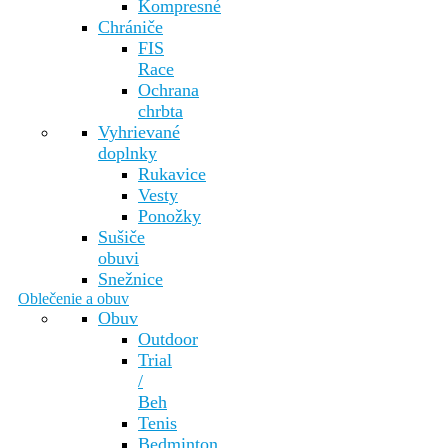
Kompresné
Chrániče
FIS
Race
Ochrana
chrbta
Vyhrievané
doplnky
Rukavice
Vesty
Ponožky
Sušiče
obuvi
Snežnice
Oblečenie a obuv
Obuv
Outdoor
Trial
/
Beh
Tenis
Bedminton