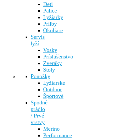
Deti
Palice
Lyžiarky
Prilby
Okuliare
Servis
lyží
Vosky
Príslušenstvo
Zveráky
Stoly
Ponožky
Lyžiarske
Outdoor
Športové
Spodné
prádlo
/ Prvé
vrstvy
Merino
Performance