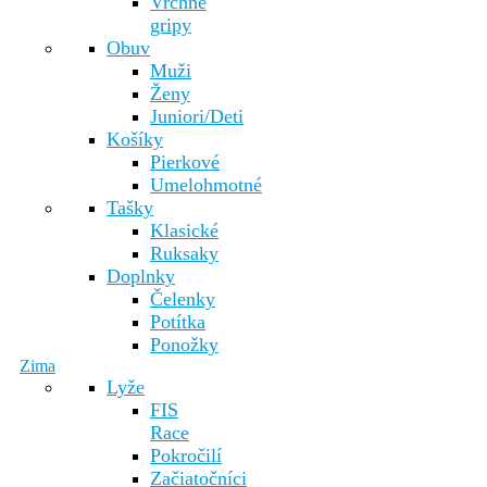
Vrchné
gripy
Obuv
Muži
Ženy
Juniori/Deti
Košíky
Pierkové
Umelohmotné
Tašky
Klasické
Ruksaky
Doplnky
Čelenky
Potítka
Ponožky
Zima
Lyže
FIS
Race
Pokročilí
Začiatočníci