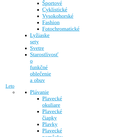
Športové
Cyklistické
Vysokohorské
Fashion
Fotochromatické
Lyžiaske
sety
Svetre
Starostlivosť
o
funkčné
oblečenie
a obuv
Leto
Plávanie
Plavecké
okuliare
Plavecké
čiapky
Plavky
Plavecké