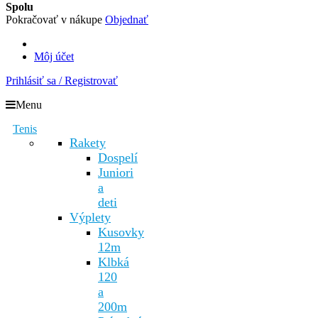
Spolu
Pokračovať v nákupe
Objednať
Môj účet
Prihlásiť sa / Registrovať
Menu
Tenis
Rakety
Dospelí
Juniori
a
deti
Výplety
Kusovky
12m
Klbká
120
a
200m