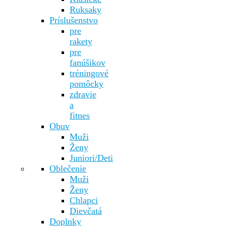
Ruksaky
Príslušenstvo
pre
rakety
pre
fanúšikov
tréningové
pomôcky
zdravie
a
fitnes
Obuv
Muži
Ženy
Juniori/Deti
Oblečenie
Muži
Ženy
Chlapci
Dievčatá
Doplnky