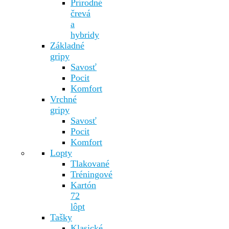
Prírodné
črevá
a
hybridy
Základné
gripy
Savosť
Pocit
Komfort
Vrchné
gripy
Savosť
Pocit
Komfort
Lopty
Tlakované
Tréningové
Kartón
72
lôpt
Tašky
Klasické