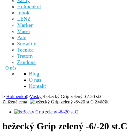
Fashy
Holmenkol
Inook
LENZ
Marker
Maser
Pale
Snowlife
Tecnica
Tretorn
Zandona
O nás
Blog
O nás
Kontakt
>
Holmenkol
>
Vosky
>
bežecký Grip zelený -6/-20 st.C
Znížená cena!
Zväčšiť
bežecký Grip zelený -6/-20 st.C