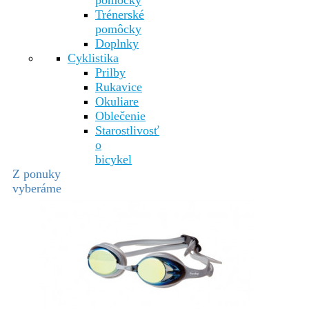
pomôcky
Trénerské
pomôcky
Doplnky
Cyklistika
Prilby
Rukavice
Okuliare
Oblečenie
Starostlivosť
o
bicykel
Z ponuky
vyberáme