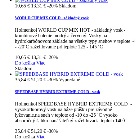
10,65 €
13,31 €
-20%
Skladom
WORLD CUP MIX COLD - základný vosk
Holmenkol WORLD CUP MIX HOT - základný vosk -
kombinové balenie modrý a červený. Vosky na
hydrokarbónovom základe.na všetky typy snehov v teplote -4
- -20´C zažehlovanie pri teplote 125 - 145 ´C
10,65 €
13,31 €
-20%
Do košíka
Viac
Skladom
35,84 €
51,20 €
-30%
Vypredané
SPEEDBASE HYBRID EXTREME COLD - vosk
Holmenkol SPEEDBASE HYBRID EXTREME COLD -
vysokofluorový vosk na báze prášku pre závodné
lyžovanie.na sneh v teplote od -10 do -25 ´C vysoko
absorbčný ľahko nanášateľný zažehlovacia teplota 140´C
35,84 €
51,20 €
-30%
Do košíka
Viac