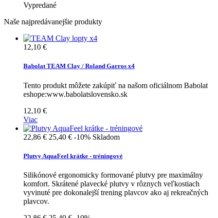
Vypredané
Naše najpredávanejšie produkty
12,10 €
Babolat TEAM Clay / Roland Garros x4
Tento produkt môžete zakúpiť na našom oficiálnom Babolat
eshope:www.babolatslovensko.sk
12,10 €
Viac
22,86 €
25,40 €
-10%
Skladom
Plutvy AquaFeel krátke - tréningové
Silikónové ergonomicky formované plutvy pre maximálny
komfort. Skrátené plavecké plutvy v rôznych veľkostiach
vyvinuté pre dokonalejší trening plavcov ako aj rekreačných
plavcov.
22,86 €
25,40 €
-10%