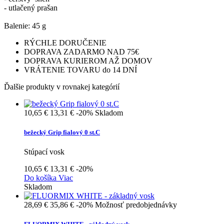
- utlačený prašan
Balenie: 45 g
RÝCHLE DORUČENIE
DOPRAVA ZADARMO NAD 75€
DOPRAVA KURIEROM AŽ DOMOV
VRÁTENIE TOVARU do 14 DNÍ
Ďalšie produkty v rovnakej kategórií
10,65 €
13,31 €
-20%
Skladom
bežecký Grip fialový 0 st.C
Stúpací vosk
10,65 €
13,31 €
-20%
Do košíka
Viac
Skladom
28,69 €
35,86 €
-20%
Možnosť predobjednávky