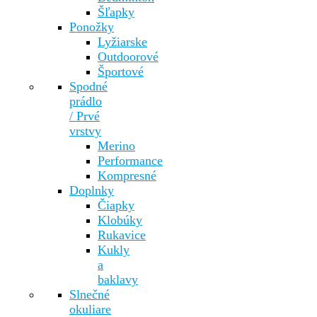
Šľapky
Ponožky
Lyžiarske
Outdoorové
Športové
Spodné
prádlo
/ Prvé
vrstvy
Merino
Performance
Kompresné
Doplnky
Čiapky
Klobúky
Rukavice
Kukly
a
baklavy
Slnečné
okuliare