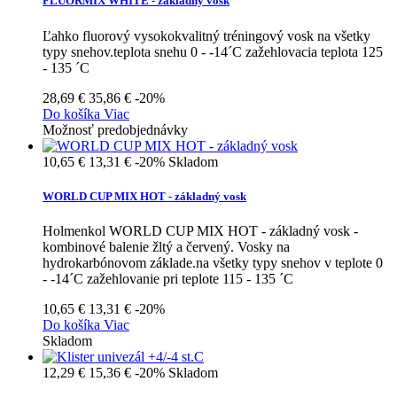
FLUORMIX WHITE - základný vosk
Ľahko fluorový vysokokvalitný tréningový vosk na všetky
typy snehov.teplota snehu 0 - -14´C zažehlovacia teplota 125
- 135 ´C
28,69 €
35,86 €
-20%
Do košíka
Viac
Možnosť predobjednávky
10,65 €
13,31 €
-20%
Skladom
WORLD CUP MIX HOT - základný vosk
Holmenkol WORLD CUP MIX HOT - základný vosk -
kombinové balenie žltý a červený. Vosky na
hydrokarbónovom základe.na všetky typy snehov v teplote 0
- -14´C zažehlovanie pri teplote 115 - 135 ´C
10,65 €
13,31 €
-20%
Do košíka
Viac
Skladom
12,29 €
15,36 €
-20%
Skladom