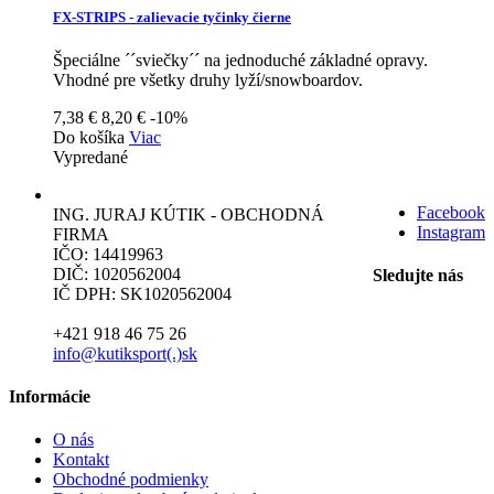
FX-STRIPS - zalievacie tyčinky čierne
Špeciálne ´´sviečky´´ na jednoduché základné opravy.
Vhodné pre všetky druhy lyží/snowboardov.
7,38 €
8,20 €
-10%
Do košíka
Viac
Vypredané
Facebook
ING. JURAJ KÚTIK - OBCHODNÁ
Instagram
FIRMA
IČO: 14419963
DIČ: 1020562004
Sledujte nás
IČ DPH: SK1020562004
+421 918 46 75 26
info@kutiksport(.)sk
Informácie
O nás
Kontakt
Obchodné podmienky