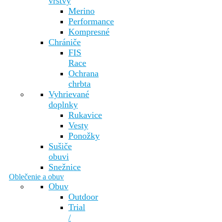
vrstvy
Merino
Performance
Kompresné
Chrániče
FIS
Race
Ochrana
chrbta
Vyhrievané
doplnky
Rukavice
Vesty
Ponožky
Sušiče
obuvi
Snežnice
Oblečenie a obuv
Obuv
Outdoor
Trial
/