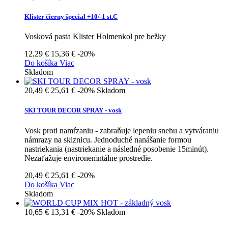
Klister čierny špecial +10/-1 st.C
Vosková pasta Klister Holmenkol pre bežky
12,29 €
15,36 €
-20%
Do košíka
Viac
Skladom
20,49 €
25,61 €
-20%
Skladom
SKI TOUR DECOR SPRAY - vosk
Vosk proti namŕzaniu - zabraňuje lepeniu snehu a vytváraniu
námrazy na sklznicu. Jednoduché nanášanie formou
nastriekania (nastriekanie a následné posobenie 15minút).
Nezaťažuje environemntálne prostredie.
20,49 €
25,61 €
-20%
Do košíka
Viac
Skladom
10,65 €
13,31 €
-20%
Skladom