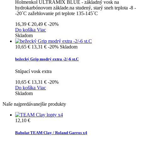
Holmenkol ULTRAMIX BLUE - základný vosk na
hydrokarbónovom základe.na studený, starý sneh teplota -8 -
-20´C zažehlovanie pri teplote 135-145´C
16,39 €
20,49 €
-20%
Do košíka
Viac
Skladom
10,65 €
13,31 €
-20%
Skladom
bežecký Grip modrý extra -2/-6 st.C
Stúpací vosk extra
10,65 €
13,31 €
-20%
Do košíka
Viac
Skladom
Naše najpredávanejšie produkty
12,10 €
Babolat TEAM Clay / Roland Garros x4