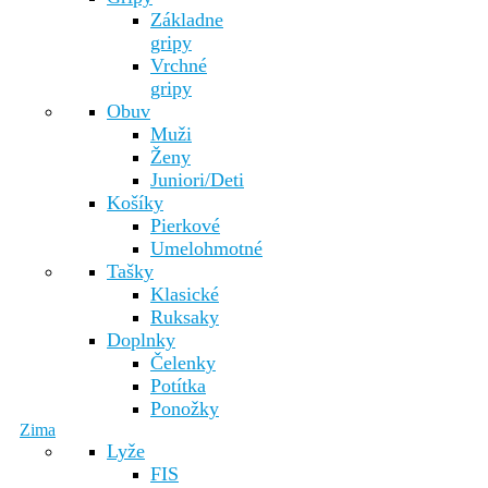
Základne
gripy
Vrchné
gripy
Obuv
Muži
Ženy
Juniori/Deti
Košíky
Pierkové
Umelohmotné
Tašky
Klasické
Ruksaky
Doplnky
Čelenky
Potítka
Ponožky
Zima
Lyže
FIS