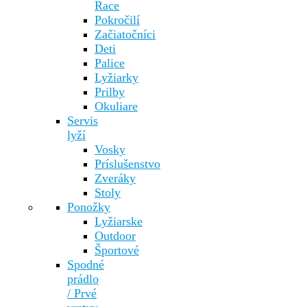
Race
Pokročilí
Začiatočníci
Deti
Palice
Lyžiarky
Prilby
Okuliare
Servis
lyží
Vosky
Príslušenstvo
Zveráky
Stoly
Ponožky
Lyžiarske
Outdoor
Športové
Spodné
prádlo
/ Prvé