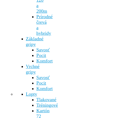
120
a
200m
Prírodné
črevá
a
hybridy
Základné
gripy
Savosť
Pocit
Komfort
Vrchné
gripy
Savosť
Pocit
Komfort
Lopty
Tlakované
Tréningové
Kartón
72