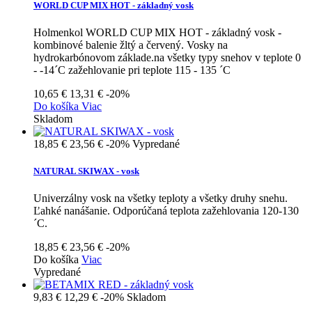
WORLD CUP MIX HOT - základný vosk
Holmenkol WORLD CUP MIX HOT - základný vosk -
kombinové balenie žltý a červený. Vosky na
hydrokarbónovom základe.na všetky typy snehov v teplote 0
- -14´C zažehlovanie pri teplote 115 - 135 ´C
10,65 €
13,31 €
-20%
Do košíka
Viac
Skladom
18,85 €
23,56 €
-20%
Vypredané
NATURAL SKIWAX - vosk
Univerzálny vosk na všetky teploty a všetky druhy snehu.
Ľahké nanášanie. Odporúčaná teplota zažehlovania 120-130
´C.
18,85 €
23,56 €
-20%
Do košíka
Viac
Vypredané
9,83 €
12,29 €
-20%
Skladom