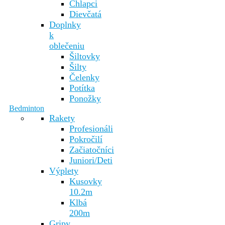
Chlapci
Dievčatá
Doplnky
k
oblečeniu
Šiltovky
Šilty
Čelenky
Potítka
Ponožky
Bedminton
Rakety
Profesionáli
Pokročilí
Začiatočníci
Juniori/Deti
Výplety
Kusovky
10.2m
Klbá
200m
Gripy