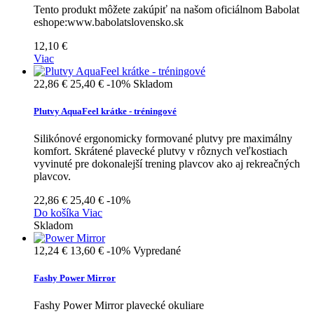
Tento produkt môžete zakúpiť na našom oficiálnom Babolat
eshope:www.babolatslovensko.sk
12,10 €
Viac
22,86 €
25,40 €
-10%
Skladom
Plutvy AquaFeel krátke - tréningové
Silikónové ergonomicky formované plutvy pre maximálny
komfort. Skrátené plavecké plutvy v rôznych veľkostiach
vyvinuté pre dokonalejší trening plavcov ako aj rekreačných
plavcov.
22,86 €
25,40 €
-10%
Do košíka
Viac
Skladom
12,24 €
13,60 €
-10%
Vypredané
Fashy Power Mirror
Fashy Power Mirror plavecké okuliare