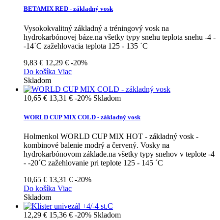
BETAMIX RED - základný vosk
Vysokokvalitný základný a tréningový vosk na
hydrokarbónovej báze.na všetky typy snehu teplota snehu -4 -
-14´C zažehlovacia teplota 125 - 135 ´C
9,83 €
12,29 €
-20%
Do košíka
Viac
Skladom
10,65 €
13,31 €
-20%
Skladom
WORLD CUP MIX COLD - základný vosk
Holmenkol WORLD CUP MIX HOT - základný vosk -
kombinové balenie modrý a červený. Vosky na
hydrokarbónovom základe.na všetky typy snehov v teplote -4
- -20´C zažehlovanie pri teplote 125 - 145 ´C
10,65 €
13,31 €
-20%
Do košíka
Viac
Skladom
12,29 €
15,36 €
-20%
Skladom