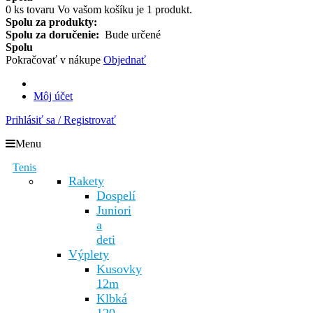
0
ks tovaru
Vo vašom košíku je 1 produkt.
Spolu za produkty:
Spolu za doručenie:
Bude určené
Spolu
Pokračovať v nákupe
Objednať
Môj účet
Prihlásiť sa / Registrovať
Menu
Tenis
Rakety
Dospelí
Juniori
a
deti
Výplety
Kusovky
12m
Klbká