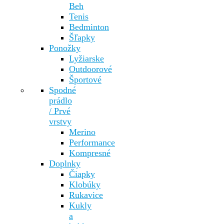
Beh
Tenis
Bedminton
Šľapky
Ponožky
Lyžiarske
Outdoorové
Športové
Spodné
prádlo
/ Prvé
vrstvy
Merino
Performance
Kompresné
Doplnky
Čiapky
Klobúky
Rukavice
Kukly
a