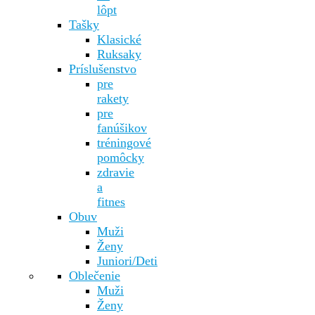
lôpt
Tašky
Klasické
Ruksaky
Príslušenstvo
pre
rakety
pre
fanúšikov
tréningové
pomôcky
zdravie
a
fitnes
Obuv
Muži
Ženy
Juniori/Deti
Oblečenie
Muži
Ženy