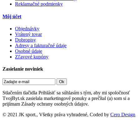
Reklamačné podmienky
Môj účet
Objednávky
Vrátený tovar
Dobropisy
Adresy a fakturačné údaje
Osobné údaje
Zľavové kupóny
Zasielanie noviniek
Ok
Stlačením tlačidla Prihlásiť sa súhlasím s tým, aby mi spoločnosť
TvojByt.sk zasielala marketingové ponuky a prečítal (a) som si a
prijímam Zásady ochrany osobných údajov.
© 2021 JK sport., Všetky práva vyhradené, Coded by
Cero Design