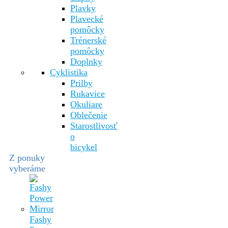
Plavky
Plavecké
pomôcky
Trénerské
pomôcky
Doplnky
Cyklistika
Prilby
Rukavice
Okuliare
Oblečenie
Starostlivosť
o
bicykel
Z ponuky
vyberáme
Fashy