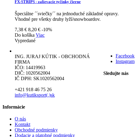
FX-STRIPS - zalievacie tyčinky čierne
Špeciálne ´´sviečky´´ na jednoduché základné opravy.
Vhodné pre všetky druhy lyží/snowboardov.
7,38 €
8,20 €
-10%
Do košíka
Viac
Vypredané
Facebook
ING. JURAJ KÚTIK - OBCHODNÁ
Instagram
FIRMA
IČO: 14419963
DIČ: 1020562004
Sledujte nás
IČ DPH: SK1020562004
+421 918 46 75 26
info@kutiksport(.)sk
Informácie
O nás
Kontakt
Obchodné podmienky
Dodacie a platobné podmienky