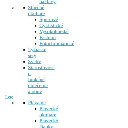
baklavy
Slnečné
okuliare
Športové
Cyklistické
Vysokohorské
Fashion
Fotochromatické
Lyžiaske
sety
Svetre
Starostlivosť
o
funkčné
oblečenie
a obuv
Leto
Plávanie
Plavecké
okuliare
Plavecké
čiapky